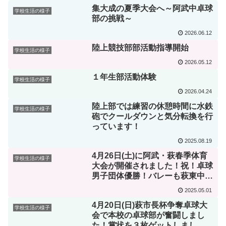
集大成の夏季大会へ～阿武中卓球
学校生活の様子
部の挑戦～
2026.06.12
陸上競技部部活動指導開始
学校生活の様子
2026.05.12
１年生部活動体験
学校生活の様子
2026.04.24
陸上部では練習の休憩時間に水鉄
学校生活の様子
砲でクールダウンと気分転換を行
っています！
2025.08.19
4月26日(土)に阿武・萩春季体育
学校生活の様子
大会が開催されました！祝！卓球
男子団体優勝！バレーも萩東中に
歴史的な勝利！
2025.05.01
4月20日(日)萩市長杯争奪卓球大
学校生活の様子
会で本校の卓球部が奮闘しまし
た！賞状を３枚ゲットしまし