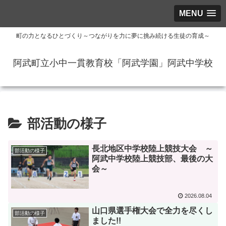
MENU
町の力となるひとづくり～つながりを力に夢に挑み続ける生徒の育成～
阿武町立小中一貫教育校「阿武学園」阿武中学校
部活動の様子
長北地区中学校陸上競技大会 ～
部活動の様子
阿武中学校陸上競技部、最後の大
会～
2026.08.04
山口県選手権大会で全力を尽くし
部活動の様子
ました!!