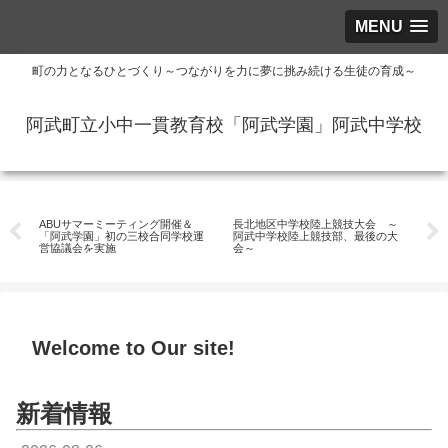
MENU
町の力となるひとづくり～つながりを力に夢に挑み続ける生徒の育成～
阿武町立小中一貫教育校「阿武学園」阿武中学校
コミュニティースクール
部活動の様子
コ
実
ABUサマーミーティング開催＆
長北地区中学校陸上競技大会 ～
でき
「阿武学園」初の三校合同学校運
阿武中学校陸上競技部、最後の大
～A
営協議会を実施
会～
ト
Welcome to Our site!
新着情報