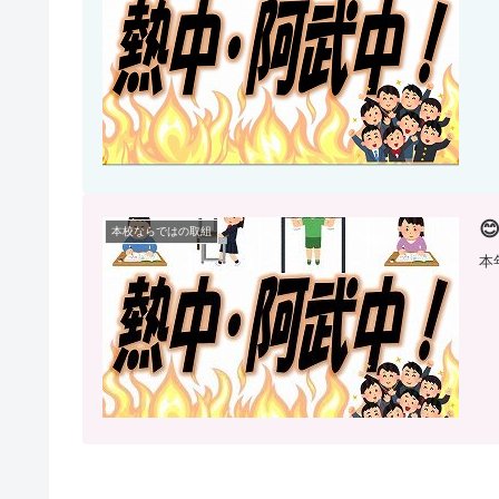

本校ならではの取組
本