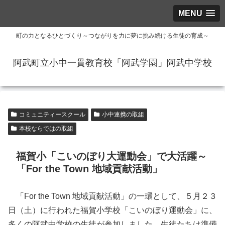
MENU
町の力となるひとづくり～つながりを力に夢に挑み続ける生徒の育成～
阿武町立小中一貫教育校「阿武学園」阿武中学校
コミュニティースクール
小中連携の取組
本校ならではの取組
福賀小「こいのぼり大運動会」で大活躍～
「For the Town 地域貢献活動」
「For the Town 地域貢献活動」の一環として、５月２３
日（土）に行われた福賀小学校「こいのぼり運動会」に、
多くの阿武中学校の生徒が参加しました。生徒たちは準備