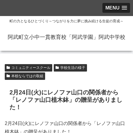
MENU
町の力となるひとづくり～つながりを力に夢に挑み続ける生徒の育成～
阿武町立小中一貫教育校「阿武学園」阿武中学校
コミュニティースクール
学校生活の様子
本校ならではの取組
2月24日(火)にレノファ山口の関係者から
「レノファ山口植木鉢」の贈呈がありまし
た！
2月24日(火)にレノファ山口の関係者から「レノファ山口
植木鉢」の贈呈がありました！