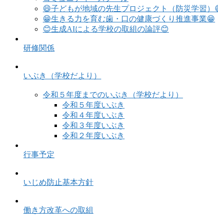
😄子どもが地域の先生プロジェクト（防災学習）
😁生きる力を育む歯・口の健康づくり推進事業😁
😊生成AIによる学校の取組の論評😊
研修関係
いぶき（学校だより）
令和５年度までのいぶき（学校だより）
令和５年度いぶき
令和４年度いぶき
令和３年度いぶき
令和２年度いぶき
行事予定
いじめ防止基本方針
働き方改革への取組