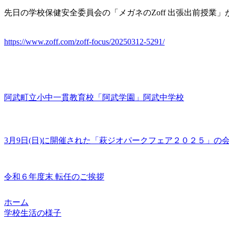
先日の学校保健安全委員会の「メガネのZoff 出張出前授業」
https://www.zoff.com/zoff-focus/20250312-5291/
阿武町立小中一貫教育校「阿武学園」阿武中学校
3月9日(日)に開催された「萩ジオパークフェア２０２５」
令和６年度末 転任のご挨拶
ホーム
学校生活の様子