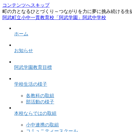
コンテンツへスキップ
町の力となるひとづくり～つながりを力に夢に挑み続ける生
阿武町立小中一貫教育校「阿武学園」阿武中学校
ホーム
お知らせ
阿武学園教育目標
学校生活の様子
各教科の取組
部活動の様子
本校ならではの取組
小中連携の取組
コミュニティースクール