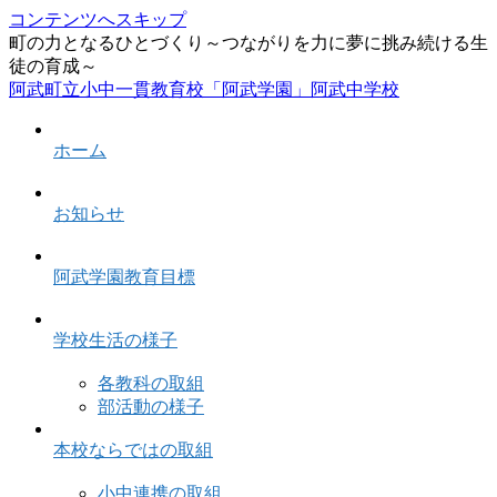
コンテンツへスキップ
町の力となるひとづくり～つながりを力に夢に挑み続ける生
徒の育成～
阿武町立小中一貫教育校「阿武学園」阿武中学校
ホーム
お知らせ
阿武学園教育目標
学校生活の様子
各教科の取組
部活動の様子
本校ならではの取組
小中連携の取組