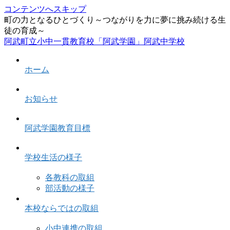
コンテンツへスキップ
町の力となるひとづくり～つながりを力に夢に挑み続ける生
徒の育成～
阿武町立小中一貫教育校「阿武学園」阿武中学校
ホーム
お知らせ
阿武学園教育目標
学校生活の様子
各教科の取組
部活動の様子
本校ならではの取組
小中連携の取組