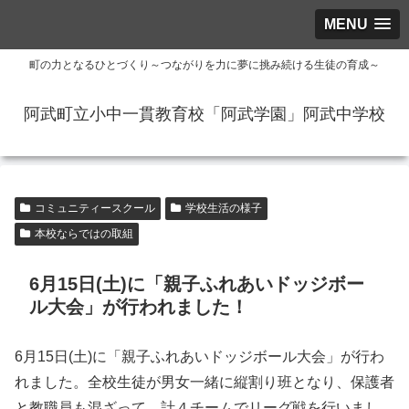
MENU
町の力となるひとづくり～つながりを力に夢に挑み続ける生徒の育成～
阿武町立小中一貫教育校「阿武学園」阿武中学校
コミュニティースクール
学校生活の様子
本校ならではの取組
6月15日(土)に「親子ふれあいドッジボー
ル大会」が行われました！
6月15日(土)に「親子ふれあいドッジボール大会」が行わ
れました。全校生徒が男女一緒に縦割り班となり、保護者
と教職員も混ざって、計４チームでリーグ戦を行いまし