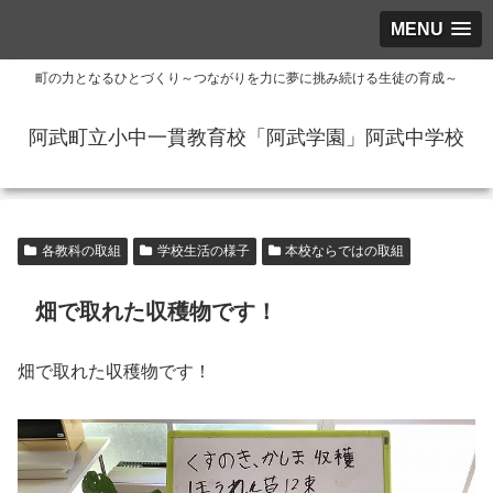
MENU
町の力となるひとづくり～つながりを力に夢に挑み続ける生徒の育成～
阿武町立小中一貫教育校「阿武学園」阿武中学校
各教科の取組
学校生活の様子
本校ならではの取組
畑で取れた収穫物です！
畑で取れた収穫物です！