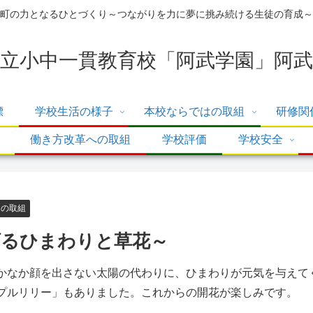
町の力となるひとづくり～つながりを力に夢に挑み続ける生徒の育成～
立小中一貫教育校「阿武学園」阿武
標
学校生活の様子
本校ならではの取組
研修関
働き方改革への取組
学校評価
学校安全
はの取組
げるひまわりと草花～
なか顔を出さない太陽の代わりに、ひまわりが元気を与えて
プルリリー」もありました。これからの開花が楽しみです。