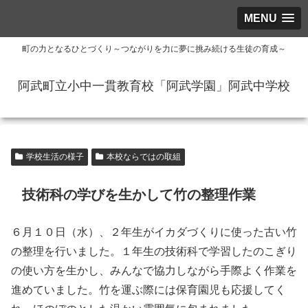
MENU
町の力となるひとづくり～つながりを力に夢に挑み続ける生徒の育成～
阿武町立小中一貫教育校「阿武学園」阿武中学校
学校生活の様子
本校ならではの取組
技術科の学びを生かして竹の整理作業
６月１０日（水）、２年生がイカダづくりに使った古い竹
の整理を行いました。１年生の技術科で学習したのこぎり
の使い方を生かし、みんなで協力しながら手際よく作業を
進めていました。竹を運ぶ際には保育園児も応援してく