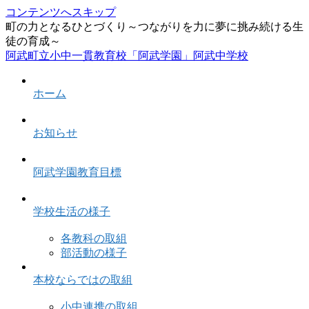
コンテンツへスキップ
町の力となるひとづくり～つながりを力に夢に挑み続ける生
徒の育成～
阿武町立小中一貫教育校「阿武学園」阿武中学校
ホーム
お知らせ
阿武学園教育目標
学校生活の様子
各教科の取組
部活動の様子
本校ならではの取組
小中連携の取組