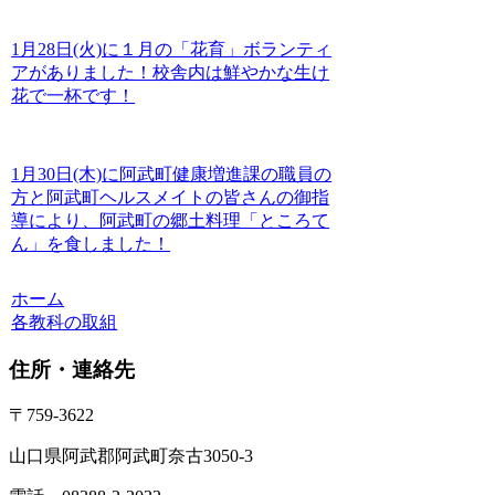
1月28日(火)に１月の「花育」ボランティ
アがありました！校舎内は鮮やかな生け
花で一杯です！
1月30日(木)に阿武町健康増進課の職員の
方と阿武町ヘルスメイトの皆さんの御指
導により、阿武町の郷土料理「ところて
ん」を食しました！
ホーム
各教科の取組
住所・連絡先
〒759-3622
山口県阿武郡阿武町奈古3050-3