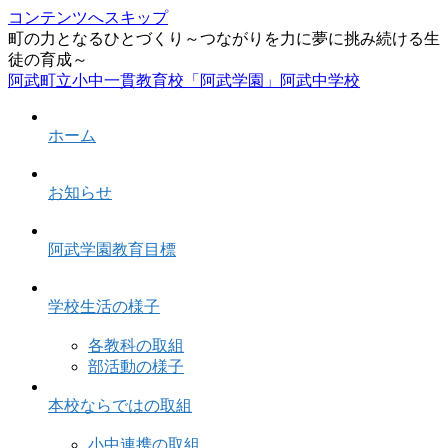
コンテンツへスキップ
町の力となるひとづくり～つながりを力に夢に挑み続ける生
徒の育成～
阿武町立小中一貫教育校「阿武学園」阿武中学校
ホーム
お知らせ
阿武学園教育目標
学校生活の様子
各教科の取組
部活動の様子
本校ならではの取組
小中連携の取組